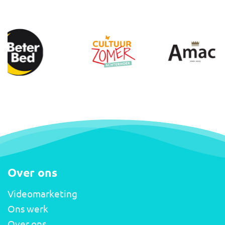
Over ons
Videomarketing
Ons werk
Over ons