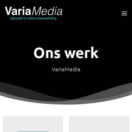
Ga
naar
inhoud
Ons werk
VariaMedia